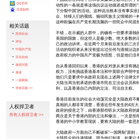
QQ空间
动性的一条就是将这场抗议运动描述成所谓的“
百度贴吧
下分裂中国”的活动。这种说法根本没有事实依
众、转移人们的视线、煽动民族主义情绪的一
这种欺骗在共产党长期洗脑的一些民众中间居
相关话题
不错，在示威的人群中，的确有一些要求港独
民间社会
美国的国旗，但这些人是极少数。绝大多数的
评论
己的政治诉求。在近两个月来前后发生的三次
活动的组织者从来没有提出过任何与港独沾边
中国共产党
政府权力的中国共产党极为愤怒，但是他们没
言论自由
政府问责
自从香港回归以来，香港的反对派从来没有挑
权力，没有挑战香港基本法和中英联合声明中提出
香港
他们只是要求中央政府兑现在上述两个法律文件
一国两制
大陆当局当初承诺的香港市民在立法会议员和
利，以及香港自己内部的立法、司法自主权。
所有话题 >>
香港目前发生的社会大动荡完全是大陆政府不
真相的人都非常清楚，香港近些年发生的4次
人权捍卫者
政府的授意之下，由香港那些听从大陆政府的
所有人权捍卫者 >>
两次是关于香港内部的立法和修法，一次是拒
香港的中小学教育现状，要将大陆的那一套思
大陆政府一方面自己不断破坏“一国两制”原则，
大陆民众的仇港情绪，因为他们知道，如果让