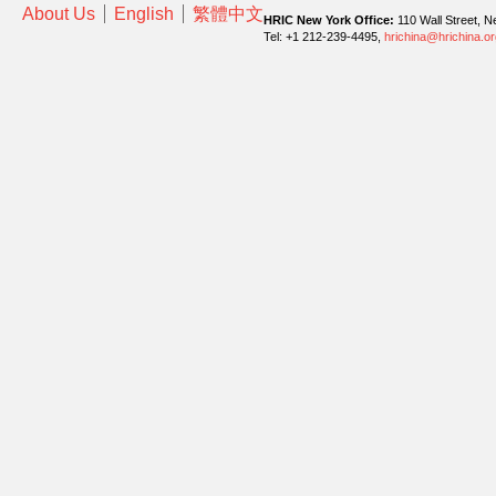
About Us
English
繁體中文
HRIC New York Office:
110 Wall Street, N
Tel: +1 212-239-4495,
hrichina@hrichina.or