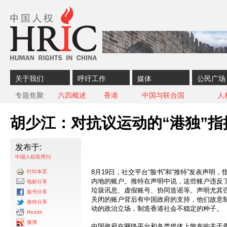
Skip to content
Skip to navigation
关于我们
呼吁工作
媒体
公民广场
专题焦聚
六四概述
香港
中国与联合国
人
胡少江：对抗议运动的“港独”
发布于:
中国人权双周刊
8月19日，社交平台“脸书”和“推特”发表声明
打印本页
内地的账户。推特在声明中说，这些账户违反
电邮分享
垃圾讯息、虚假账号、协同造谣等。声明尤其
脸书分享
关闭的账户背后有中国政府的支持，他们故意
推特分享
动的政治立场，制造香港社会不稳定的种子。
Reddit
微博
中国政府在网络平台和各类媒体上散布的关于