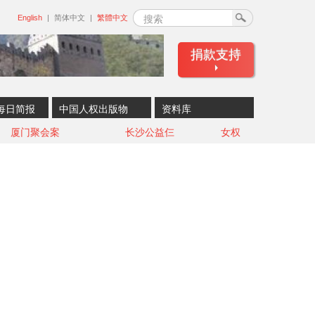
搜索
English
简体中文
繁體中文
捐款支持
每日简报
中国人权出版物
资料库
厦门聚会案
长沙公益仨
女权