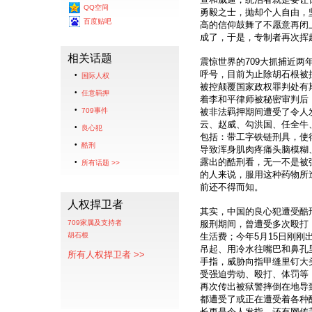
QQ空间
勇毅之士，抛却个人自由，
百度贴吧
高的信仰鼓舞了不愿意再闭
成了，于是，专制者再次挥
相关话题
震惊世界的709大抓捕近两
呼号，目前为止除胡石根被
国际人权
被控颠覆国家政权罪判处有
任意羁押
着李和平律师被秘密审判后，
709事件
被非法羁押期间遭受了令人
云、赵威、勾洪国、任全牛
良心犯
包括：带工字铁链刑具，使
酷刑
导致浑身肌肉疼痛头脑模糊、
露出的酷刑看，无一不是被
所有话题 >>
的人来说，服用这种药物所
前还不得而知。
人权捍卫者
其实，中国的良心犯遭受酷
709家属及支持者
服刑期间，曾遭受多次殴打
胡石根
生活费；今年5月15日刚
吊起、用冷水往嘴巴和鼻孔
所有人权捍卫者 >>
手指，威胁向指甲缝里钉大
受强迫劳动、殴打、体罚等
再次传出被狱警摔倒在地导
都遭受了或正在遭受着各种
长更是令人发指，还有网传