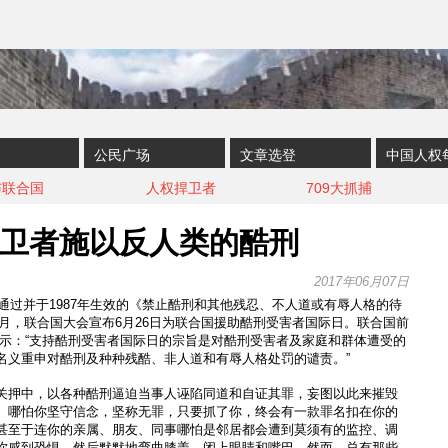
公民广场
文章选登
中国人权
与联合国
人权捍卫者
709大抓捕
卫者施以反人类的酷刑
2017年06月07日
年通过并于1987年生效的《禁止酷刑和其他残忍、不人道或有辱人格的待
12月，联合国大会宣布6月26日为联合国援助酷刑受害者国际日。联合国前
表示：“支持酷刑受害者国际日的宗旨是对酷刑受害者及家庭和群体遭受的
名义重申对酷刑及种种残酷、非人道和有辱人格处罚的谴责。”
关押中，以各种酷刑逼迫当事人诬陷同道和自证其罪，妄图以此来摧毁
。哪怕你坚守信念，坚称无罪，只要抓了你，终会有一款罪名扣在你的
甚至于连你的亲属、朋友、同事哪怕是邻居都会遭到莫须有的监控、调
你感到恐惧，然后默默地弯曲膝盖，闭上眼睛和嘴巴。然而，总有那些