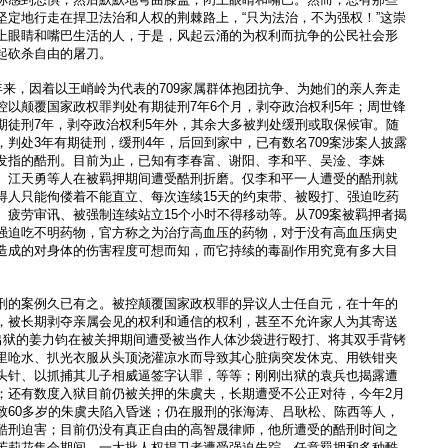
坚定地行走在捍卫法治和人权的荆棘路上，“只为法治，不为强权！”这崇
上眼睛和嘴巴生活的人，于是，风起云涌的为权利而抗争的公民社会形
起砍杀自由的屠刀。
年来，因着以王峭岭为代表的709家属群体抱团抗争、为她们的亲人奔走
控以颠覆国家政权罪判处有期徒刑7年6个月，剥夺政治权利5年；周世锋
期徒刑7年，剥夺政治权利5年外，其余大多被判处缓刑或取保候审。随
判处3年有期徒刑，缓刑4年，后回到家中，已有数名709案涉案人披露
发指的酷刑。目前为止，已知有李春富、谢阳、李和平、吴淦、李姝
、江天勇等人在被羁押期间遭受酷刑折磨。仅李和平一人遭受的酷刑就
得人只能佝偻着不能直立、每次连续15天的约束带、被殴打、强迫吃药
疲劳审讯、被强制连续站立15个小时不得移动等。从709案被羁押者揭
强迫吃不明药物，官方称之为治疗高血压的药物，对于没有高血压病史
造成的对身体的伤害程度可想而知，而它持续的毒副作用究竟有多大目
刑的案例久已有之。被控颠覆国家政权罪的异议人士任自元，在十年的
，被长期剥夺亲属会见的权利和通信的权利，甚至不允许家人为其寄送
刚出狱的姜力钧在被关押期间遭受被当作人体沙袋进行殴打、将其双手背铐
里呛水、扒光衣服从头顶浇灌凉水而导致其心脏病突发休克、用铁钳夹
头针、以抓捕其儿子相威逼签字认罪，等等；刚刚出狱的袁兵也揭露遭
；还有数度入狱目前仍被关押的朱虞夫，长期遭受不公正对待，今年2月
致60多岁的朱虞夫陷入昏迷；仍在服刑的张海涛、吕耿松、陈西等人，
酷刑迫害；目前仍没有真正自由的高智晟律师，他所遭受的酷刑时间之
茉莉花集会期间，一大批人权捍卫者遭受强迫失踪、任意羁押和多种酷