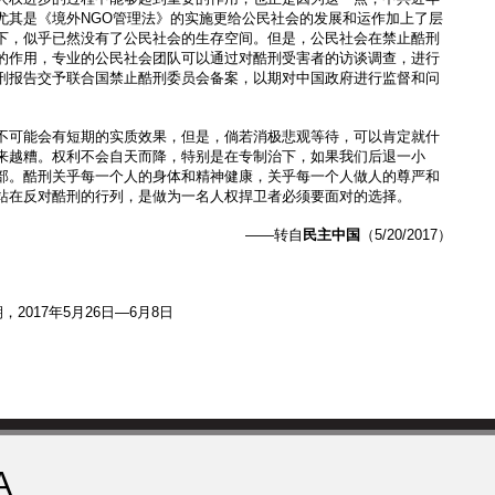
尤其是《境外NGO管理法》的实施更给公民社会的发展和运作加上了层
下，似乎已然没有了公民社会的生存空间。但是，公民社会在禁止酷刑
的作用，专业的公民社会团队可以通过对酷刑受害者的访谈调查，进行
刑报告交予联合国禁止酷刑委员会备案，以期对中国政府进行监督和问
不可能会有短期的实质效果，但是，倘若消极悲观等待，可以肯定就什
来越糟。权利不会自天而降，特别是在专制治下，如果我们后退一小
部。酷刑关乎每一个人的身体和精神健康，关乎每一个人做人的尊严和
站在反对酷刑的行列，是做为一名人权捍卫者必须要面对的选择。
——转自
民主中国
（5/20/2017）
期，2017年5月26日—6月8日
A