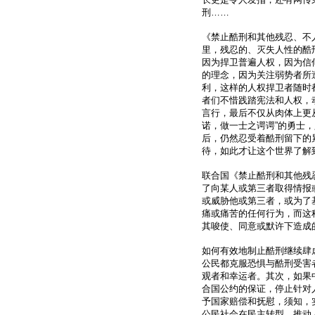
刑……
《禁止酷刑和其他残忍、不
里，残忍的、灭失人性的酷
因为捍卫普遍人权，因为信
的理念，因为关注弱势者所
利，这样的人权捍卫者随时
者们不惜践踏宪法和人权，
言行，最后不仅从肉体上更
诺，做一士之谔谔”的勇士
后，仍然忍受着酷刑留下的
待，如此才让这个世界了解
联合国《禁止酷刑和其他残
了向某人或第三者取得情报
或威胁他或第三者，或为了
痛或痛苦的任何行为，而这
其唆使、同意或默许下造成
如何有效地制止酷刑继续肆
公民都克服恐惧与酷刑受害
观者和幸运者。其次，如果
合国公约的保证，停止针对
予国家赔偿和抚慰，须知，
公民社会在民主转型、推动