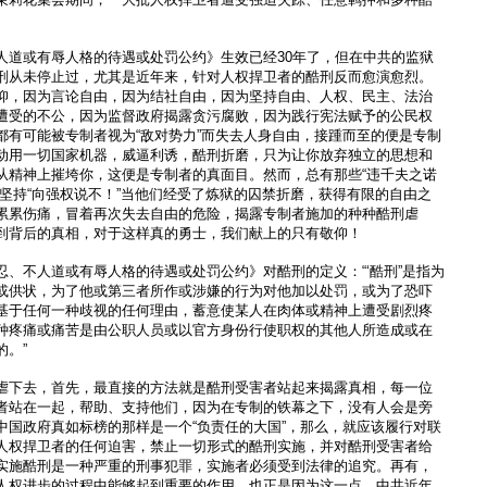
人道或有辱人格的待遇或处罚公约》生效已经30年了，但在中共的监狱
刑从未停止过，尤其是近年来，针对人权捍卫者的酷刑反而愈演愈烈。
仰，因为言论自由，因为结社自由，因为坚持自由、人权、民主、法治
遭受的不公，因为监督政府揭露贪污腐败，因为践行宪法赋予的公民权
都有可能被专制者视为“敌对势力”而失去人身自由，接踵而至的便是专制
动用一切国家机器，威逼利诱，酷刑折磨，只为让你放弃独立的思想和
从精神上摧垮你，这便是专制者的真面目。然而，总有那些“违千夫之诺
，坚持“向强权说不！”当他们经受了炼狱的囚禁折磨，获得有限的自由之
累累伤痛，冒着再次失去自由的危险，揭露专制者施加的种种酷刑虐
到背后的真相，对于这样真的勇士，我们献上的只有敬仰！
忍、不人道或有辱人格的待遇或处罚公约》对酷刑的定义：“‘酷刑”是指为
或供状，为了他或第三者所作或涉嫌的行为对他加以处罚，或为了恐吓
基于任何一种歧视的任何理由，蓄意使某人在肉体或精神上遭受剧烈疼
种疼痛或痛苦是由公职人员或以官方身份行使职权的其他人所造成或在
的。”
虐下去，首先，最直接的方法就是酷刑受害者站起来揭露真相，每一位
者站在一起，帮助、支持他们，因为在专制的铁幕之下，没有人会是旁
中国政府真如标榜的那样是一个“负责任的大国”，那么，就应该履行对联
人权捍卫者的任何迫害，禁止一切形式的酷刑实施，并对酷刑受害者给
实施酷刑是一种严重的刑事犯罪，实施者必须受到法律的追究。再有，
人权进步的过程中能够起到重要的作用，也正是因为这一点，中共近年