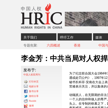
Skip to content
Skip to navigation
关于我们
呼吁工作
媒体
专题焦聚
六四概述
香港
中国
李金芳：中共当局对人权捍
发布于:
为了纪念联合国大会1984
中国人权双周刊
遇或处罚公约》，1997年
打印本页
秘书长科菲·安南在大会上
苦难表示关注，并以集体的
电邮分享
脸书分享
动辄抓人，在无限期的非法
推特分享
一个人的信仰和做人的尊严
Reddit
头上。在专制的铁幕之下，
微博
查和威逼，统治者就是要让