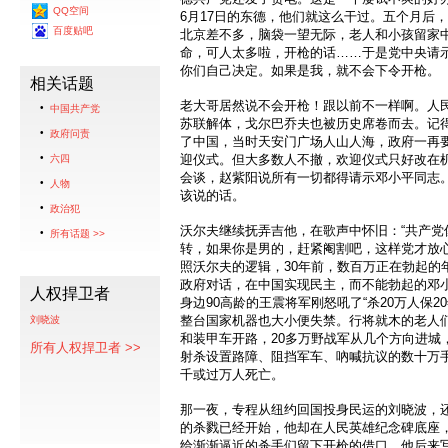
QQ空间
6月17日的东德，他们就这么干过。五个月后
百度贴吧
北京差不多，脑袋一望无际，老人和小孩留家
命，可人太多啦，开枪的话……于是党中央请
你们自己决定。如果是我，就不会下令开枪。
相关话题
老大哥居然说不会开枪！跟以前不一样啊。人
中国共产党
苏联解体，戈尔巴乔夫也被历史席卷而去。记得
政府问责
了中国，当时天安门广场人山人海，政府一再
迎仪式。但大多数人不撤，欢迎仪式只好改在
六四
会谈，赵紫阳说所有一切都得请示邓小平同志
人物
该说的话。
政治犯
沃尔夫继续抚弄吉他，在歌声中怀旧：“共产党
所有话题 >>
转，如果你是男的，赶紧阉割吧，这样党才放心
照沃尔夫的逻辑，30年前，数百万正在勃起的
政府对话，在中国实现民主，而不能勃起的邓
人权捍卫者
身边90高龄的王震将军刚怒吼了“杀20万人保2
整台国家机器也大小便失禁。行将就木的老人
刘晓波
和装甲车开路，20多万野战军从几个方向进城
所有人权捍卫者 >>
射杀设置路障、阻挡军车、吶喊抗议的数十万
千或过万人死亡。
那一夜，专程从纽约回国投身民运的刘晓波，
的杀戮已经开始，他却在人民英雄纪念碑底座
给渐渐逼近的杀手们留下开枪的借口。他后来