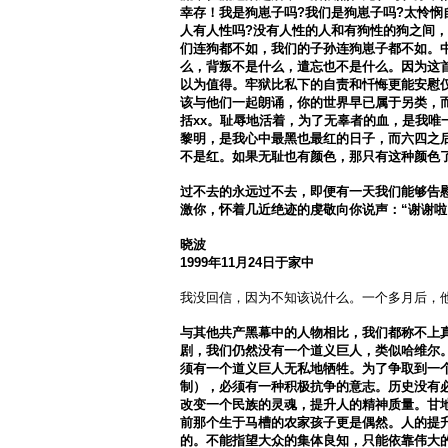
幸存
！
我是狗崽子吗
?我们是狗崽子吗?太怜
人有人性吗?没有人性的人和有狗性的狗之间
们连狗都不如，我们的子孙连狗崽子都不如。
么，背叛不是什么，遣忘也不是什么。因为这
以为值得。牢狱比私下的自责和忏悔更能安慰
该与他们一起朗诵，你的世界早已属于另类，
括xx。耻辱地活着，为了无辜者的血，是我唯
黎明，是我心中最黑也最红的日子，而六四之
不是红。如果无耻也有颜色，那只有这种颜色
过不去的永远过不去，即便有一天我们能够告
激你，怀着几近绝迹的虔敬向你说声：
“谢谢
晓波
1999年11月24日于家中
我没回信，因为不知该说什么。一个多月后，
与其他共产黑幕中的人物相比，我们都称不上
剧，我们仍然没有一个道义巨人，类似哈维尔
须有一个道义巨人无私地牺牲。为了争取到一
制），必须有一种积极抗争的意志。历史没有
改变一个民族的灵魂，提升人的精神质量。甘
前那个生于马槽的农家孩子更是偶然。人的提
的。不能指望大众的集体良知，只能依靠伟大