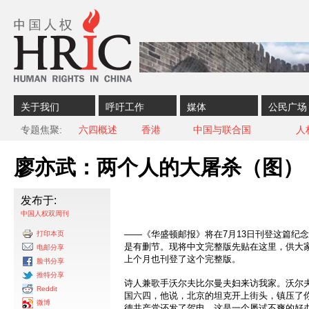
Skip to content
Skip to navigation
关于我们
呼吁工作
媒体
公民广场
专题焦聚
六四概述
香港
中国与联合国
人
廖亦武：两个人的大屠杀（图）
发布于:
中国人权双周刊
——《华盛顿邮报》将在7月13日刊登这篇纪
打印本页
是有删节。现将中文完整版先贴在这里，供大家
电邮分享
上个月也刊登了这个完整版。
脸书分享
推特分享
诗人兼歌手沃尔夫比尔曼夫妇来访我家。沃尔夫
Reddit
国六四，他说，北京的坦克开上街头，镇压了
微博
德共产党还发了贺电。这是一个屡试不爽的好办