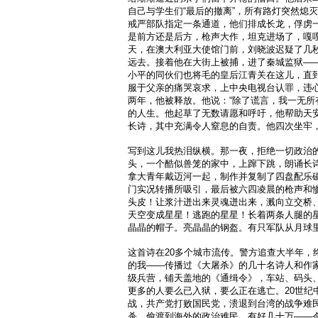
自己与学生们“最后的撤离”，所有路灯突然熄
戒严部队指定一条通道，他们排成长龙，俘虏
是前方还是后方，枪声大作，坦克进场了，嘎
天，在澳大利亚大使馆门前，刘晓波迟疑了几
远去。接着他在大街上被捕，进了秦城监狱—
小平的同伙们也将毛的皇后江青关在这儿，直
服于父亲的痛哭哀求，上中央电视台认罪，违心
两年，他被释放。他说：“除了谎言，我一无所
的人生。他起草了无数请愿和呼吁，他帮助天
长诗，其中充满令人窒息的自责。他四次坐牢
写到这儿我热泪纵横。那一夜，拒绝一切政治
头，一个酷似兽笼的家中，上蹿下跳，朗诵长
拿大青年戴迈河一起，制作并复制了四盘配乐
门实况转播所吸引，最后被六四凌晨的枪声和惨
头皮！让浆汁迸出来灵魂迸出来，溅向立交桥
天空变成星星！逃跑的星星！长着两条人腿的
晶晶的帽子。亮晶晶的钢盔。有只军队从月球里
这首诗在20多个城市流传。警方追查大半年，
的我——传播过《大屠杀》的几十名诗人和作
级兵营，铺天盖地的《通缉令》，车站、码头
更多的人要么已入狱，要么正在逃亡。20世纪中
战，共产党打败国民党，溃退到台湾的战争难民，
杀，偷渡到海外的政治难民，有好几十万——令“