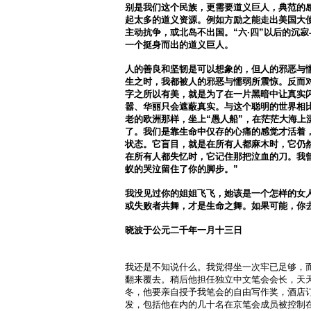
别是我们这个民族，更需要道义巨人，典范的
起太多的道义资源。例如方励之能走出美国大
主动抗争，或北岛不出国。“六·四”以后的沉
一个挺身而出的道义巨人。
人的善良和坚韧是可以想象的，但人的邪恶与
生之时，我都被人的邪恶与懦弱所震惊。反而
字之所以有美，就是为了在一片黑暗中让真实
嚣、华丽只会遮蔽真实。与这个聪明的世界相
老的欧洲那样，坐上
“愚人船”，在茫茫大海上
了。我们是靠生命中仅存的心痛的感觉才活着
状态。它盲目，就是在所有人都麻木时，它仍
在所有人都失忆时，它记住那把泣血的刀。我
蚁的哭泣留住了你的脚步。”
我没见过你的姐姐飞飞，她该是一个怎样的女
或失败者共舞，才是生命之舞。如果可能，你
晓波于公元二千年一月十三日
我还是不知说什么。我觉得坐一次牢已足够，
翻来覆去。稍后他担任独立中文笔会会长，天天
冬，他要亲自授予我笔会的自由写作奖，酒店
发，包括他在内的几十名在京笔会成员被控制