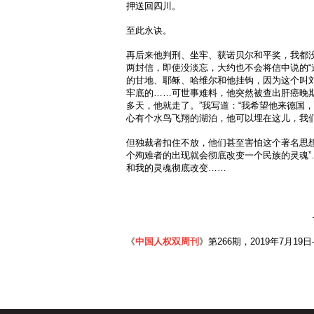
押送回四川。
至此永诀。
再后来他判刑、坐牢、获诺贝尔和平奖，我都
两封信，即使没淡忘，大约也不会将信中说的“
的甘地、耶稣、哈维尔和他挂钩，因为这个叫刘
牢底的……可世事难料，他突然被查出肝癌晚期
多天，他就走了。”我写道：“我希望他来德国
心有个水鸟飞翔的湖泊，他可以埋在这儿，我们
但独裁者扣住不放，他们甚至害怕这个著名思想
个殉难者的出现就会彻底改变一个民族的灵魂”
和我的灵魂彻底改变……
《
中国人权双周刊
》第266期，2019年7月19日