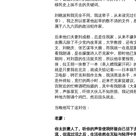
移民史上抹不去的关键词。
刘晓波和我完全不同。我这辈子，从未读完过
章》。我之所以签署他起草的数不清的文件，
属于八九六四的政治犯作家。
后来他们夫妻到成都，总是住我家，从来不嫌
友圈儿除了不少党内改革派，大学教授，还有
文、刘晓庆、张艺谋等大腕，而我就一在底层
看我朗诵，是在朦胧诗人芒克家中。那时他已
期间，对刘霞的生活挺关照，所以他非要报答
侠，拉王朔一块整了一本《美人赠我蒙汗药》
就是只要我在北京，就成天惦记着——日本籍
卫电影，聘芒克和我作主角，我演黑道杀手，
意外得知，竟打的两小时，赶来芒克家提建议
宫附近的忙蜂酒吧拍摄的，其中有我朗诵《大
哭，声振屋瓦，吓得大伙儿不知所措。我记得
种地方朗诵个鸡巴。然后扭头就走。
当晚他写了这封信：
老廖：
你太折磨人了。听你的声音使我怀疑自己活下
流，但流过泪之后，生活依然在无耻与轻浮中