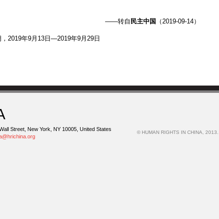
——转自
民主中国
（2019-09-14）
，2019年9月13日—2019年9月29日
A
Wall Street, New York, NY 10005, United States
© HUMAN RIGHTS IN CHINA, 2013.
na@hrichina.org