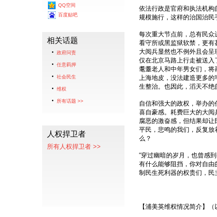
QQ空间
依法行政是官府和执法机构
百度贴吧
规模施行，这样的治国治民
每次重大节点前，总有民众
相关话题
看守所或黑监狱软禁，更有
大阅兵显然也不例外且会呈
政府问责
仅在北京马路上行走被送入
任意羁押
耄耋老人和中年男女们，将
社会民生
上海地皮，没法建造更多的
生整治。也因此，滔天不绝
维权
所有话题 >>
自信和强大的政权，举办的
喜自豪感。耗费巨大的大阅
腐恶的激奋感，但结果却让
平民，悲鸣的我们，反复放
人权捍卫者
么？
所有人权捍卫者 >>
“穿过幽暗的岁月，也曾感
有什么能够阻挡，你对自由
制民生死利器的权贵们，民
【浦美英维权情况简介】（以