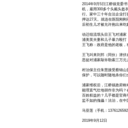
2014年9月5日江桥镇党
机，雇用300多个头戴头
行。家中三十年合法企业打
押达27天。就连在医院刚
后初生儿才被允许抱出来吃
动迁组流氓头目王飞对浦家
浦美英夫妻和儿子暴力殴打
王飞称：政府是他的老板，
王飞叫来刘邦（同伙）潜伏
恶徒对浦家敲诈勒索三万元
村治保主任朱慧接受蔡锦山
保护，可以随时随地杀你们
浦家维权后，江桥镇政府称对
能理直气壮地胡作非为吗？
百姓权益的？几乎都是官商
监不如的傀儡！法治，在中
马亚莲（手机：137612659
2019年9月12日