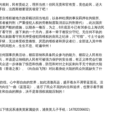
的准则，民有责处之，理所当然！但民无责和官有责，竟也处民，还大
手段，法西斯都要望其项背了吧！
进京维权被地方政府截访回当地后，以各种杜撰的事实羁押在拘留所、
甚者被判刑（严重侵犯人权的劳教制度取消后以判刑替代），此次国庆
现更严酷的措施，以期杀一儆百，为之，8月底至今已有30多位上海访民
了看守所，接下来的一个月内，原本一辈子都安分守纪、无任何不轨的
再次刷新看守所关押受侵犯而维权的良民之纪录，只“可惜”，寸土寸金的
牢狱，无法将受权贵痛恨、厌恶的维权者和异议者们，全部送入其中终
的民间怒火，生生不息、旺遍华州！
任何国事庆典活动，都应容纳和具备民众参与的能力、都应让人民有欣
兵，本该是让纳税的人民有可被强力保护的安全感，有正义终究会打败
民众进一步体验了惊恐和伤痛，防范和对付之剑反刺向手无寸铁的大陆
着《香港之夜》、《向自由飞翔》对比着身处大陆的民众到底缺失了什
到彷徨。心中那自由的世界，如此清澈高远，盛开着永不凋零蓝莲花。没
的向往”一曲《蓝莲花》，道尽了民众不屈的向往和追求，也警示着手握
主和自由的脚歩，决不是靠强权就能压制的！
下情况系浦美英家属提供，浦美英儿子手机：14782036602）