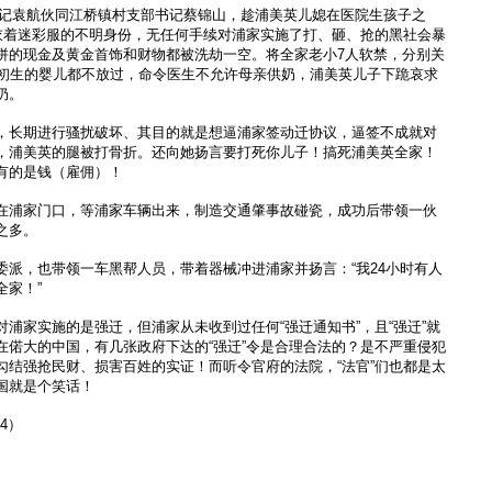
委书记袁航伙同江桥镇村支部书记蔡锦山，趁浦美英儿媳在医院生孩子之
盔衣着迷彩服的不明身份，无任何手续对浦家实施了打、砸、抢的黑社会暴
拼的现金及黄金首饰和财物都被洗劫一空。将全家老小7人软禁，分别关
刚初生的婴儿都不放过，命令医生不允许母亲供奶，浦美英儿子下跪哀求
奶。
，长期进行骚扰破坏、其目的就是想逼浦家签动迁协议，逼签不成就对
，浦美英的腿被打骨折。还向她扬言要打死你儿子！搞死浦美英全家！
有的是钱（雇佣）！
在浦家门口，等浦家车辆出来，制造交通肇事故碰瓷，成功后带领一伙
之多。
委派，也带领一车黑帮人员，带着器械冲进浦家并扬言：“我24小时有人
全家！”
浦家实施的是强迁，但浦家从未收到过任何“强迁通知书”，且“强迁”就
在偌大的中国，有几张政府下达的“强迁”令是合理合法的？是不严重侵犯
勾结强抢民财、损害百姓的实证！而听令官府的法院，“法官”们也都是太
国就是个笑话！
24）