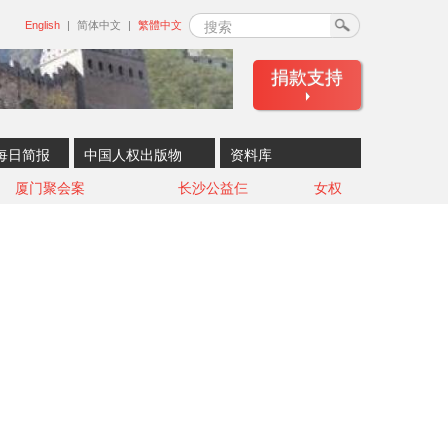
搜索
English
简体中文
繁體中文
捐款支持
每日简报
中国人权出版物
资料库
厦门聚会案
长沙公益仨
女权