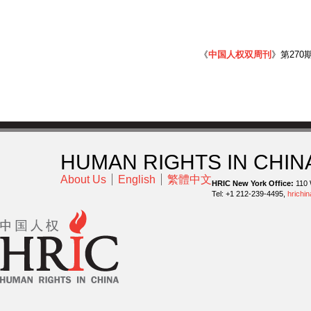
《
中国人权双周刊
》第270期
HUMAN RIGHTS IN CHIN
About Us
English
繁體中文
HRIC New York Office:
110 
Tel: +1 212-239-4495,
hrichi