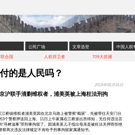
公民广场
文章选登
中国人权
与联合国
人权捍卫者
709大抓捕
付的是人民吗？
2019年09月16日
京沪联手清剿维权者，浦美英被上海枉法刑拘
嘉定区江桥镇维权者浦美英因在北京马路上被警察“截获”，先被带往天安门分
的3个警察押送回上海。11日上午家属在江桥派出所得知，无任何违法言
的“寻衅滋事”罪刑事拘留了。因浦美英儿子指出母亲是被枉法关押而拒绝
警察再次违反法律规定不肯给予刑事拘留家属通知书。