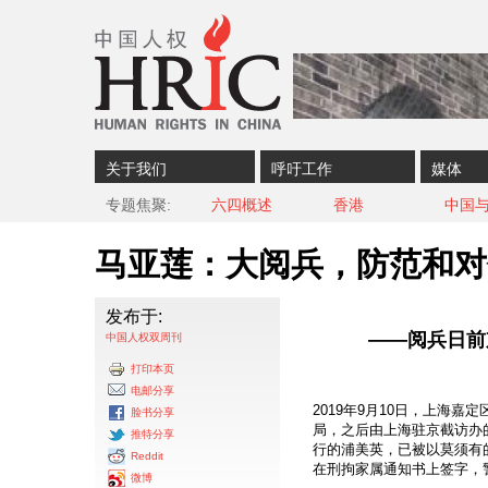
Skip to content
Skip to navigation
关于我们
呼吁工作
媒体
专题焦聚
六四概述
香港
中国
马亚莲：大阅兵，防范和对
发布于:
——阅兵日前
中国人权双周刊
打印本页
电邮分享
2019年9月10日，上海
脸书分享
局，之后由上海驻京截访办
推特分享
行的浦美英，已被以莫须有
Reddit
在刑拘家属通知书上签字，
微博