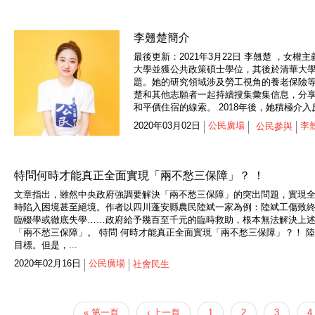
李翹楚簡介
最後更新：2021年3月22日 李翹楚 ，
大學並獲公共政策碩士學位，其後於清華大
題。她的研究領域涉及勞工視角的養老保險等政
楚和其他志願者一起持續搜集彙集信息，分
和平價住宿的線索。 2018年後，她積極介入反
2020年03月02日
公民廣場
李
公民參與
特問何時才能真正全面實現「兩不愁三保障」？ ！
文章指出，雖然中央政府強調要解決「兩不愁三保障」的突出問題，實現
時陷入困境甚至絕境。作者以四川蓬安縣農民陸斌一家為例：陸斌工傷致終
臨輟學或徹底失學……政府給予幾百至千元的臨時救助，根本無法解決上
「兩不愁三保障」。 特問 何時才能真正全面實現「兩不愁三保障」？！ 
目標。但是，...
2020年02月16日
公民廣場
社會民生
« 第一頁
‹ 上一頁
1
2
3
4