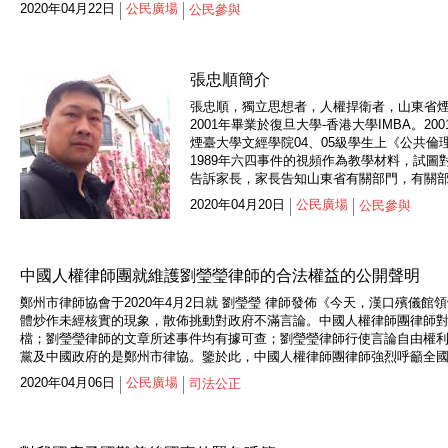
2020年04月22日
公民廣場
公民參與
張忠順簡介
張忠順，獨立思想者，人權捍衛者，山東省煙
2001年畢業於復旦大學-香港大學IMBA。
煙臺大學文經學院04、05級學生上《公共
1989年六四事件的視頻作為教學材料，試圖
告訴家長，家長告知山東省有關部門，有關部門責
2020年04月20日
公民廣場
公民參與
中國人權律師團就維護劉瑩瑩律師的合法權益的公開聲明
鄭州市律師協會于2020年4月2日就 劉瑩瑩 律師發佈《今天，漢口殯
體炒作未經核實的現象，散佈挑動對政府不滿言論。中國人權律師團律師
檔；劉瑩瑩律師的文章所述事件均有據可查；劉瑩瑩律師行使言論自由權
黨及中國政府的是鄭州市律協。鑒於此，中國人權律師團律師強烈呼籲全國
2020年04月06日
公民廣場
司法公正