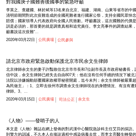
對我國庚子國難善後國事的緊急呼籲
李英之、查建國、林於斌等13名來自北京、福建、湖南、山東等省市的中
清明節期間對此次疫難造成的全國死難者進行國家公祭，支持全國民眾悼
賠償；國家領導人代表政府向全國人民致歉。呼籲書說，這次國難的代價
訓是必須的，那首要的就是調查真相和追究責任。李文亮事件的調查結果
籲書說這次疫難“...
2020年03月22日
公民廣場
公民參與
請北京市政府緊急啟動保護北京市民余文生律師
北京律師余文生的妻子許豔致信北京市市長和7位副市長及市政府秘書長，
信中說，余文生律師已經失去自由807天：他在沒有任何手續的情況下被北
法院以涉嫌煽動顛覆國家政權罪秘密開庭，迄今未判；余文生律師被嚴重
為民做主」：1、立即去徐州市調查余文生律師現在的身體情況、有沒有遭
律師。3、...
2020年03月15日
公民廣場
余文生
司法公正
《人物》——發哨子的人
本文是《人物》雜誌在網上發佈的對武漢中心醫院急診科主任艾芬的採訪
到警方的訓誡，不久本人在接診過程中感染病毒去世，而李文亮醫生轉發