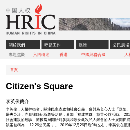
Skip to content
Skip to navigation
關於我們
呼籲工作
媒體
公民廣場
專題焦聚
六四概述
香港
中國與聯合國
人
首頁
您在這裡
Citizen's Square
李英俊簡介
李英俊，人權捍衛者，關注民主憲政和社會公義，參與為良心人士「送飯」
屠夫吳淦，赤腳律師紀斯尊等活動；參加「福建羊群」慈善公益活動。 20
社會建設的經驗。隨後當局開始對參與和涉及此次私人聚會的人士展開抓
該案被稱為「 12.26公民案 」。 2019年12月26日晚9時左右，李英