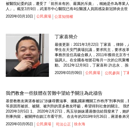
被醫院紀委約談，遭受了「前所未有的、嚴厲的斥責」，稱她是作為專業
人」。截至3月9日，武漢市中心醫院已有4位醫護人員因感染新冠肺炎去世，
2020年03月10日
公民廣場
公眾知​​情權
丁家喜簡介
最後更新：2021年3月22日 丁家喜 ，律
學生在天安門廣場抗議，要求民主，要求改革。
事務所並任高級合夥人，2011年獲得北京市
協調人。在全國各地號召每月一次的公民聚
動。 2012年12月9日，丁家喜和 許志永 、孫含
2020年03月09日
公民廣場
丁
公民參與
我們教會一些肢體在苦難中望給予關注為此禱告
基督教教友蔣湛春被以“涉嫌尋釁滋事、擾亂國家機關工作秩序”刑事拘留
等原因而被抓、被關、被判刑的眾多教友呼籲，希望得到社會的關注。 我
2020年3月5日 1、 2020年2月27日，馬玉珍姊妹通過微信給我發來
刑事拘留，被關押在鎮江市看守所。 在去年的2019年9月26日，蔣湛春弟
2020年03月05日
公民廣場
徐永海
司法公正