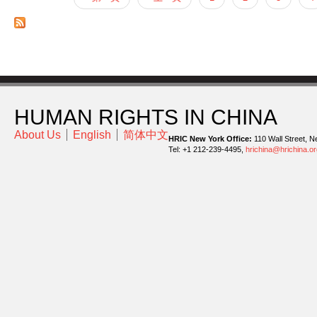
頁面
HUMAN RIGHTS IN CHINA
About Us
English
简体中文
HRIC New York Office:
110 Wall Street, N
Tel: +1 212-239-4495,
hrichina@hrichina.or