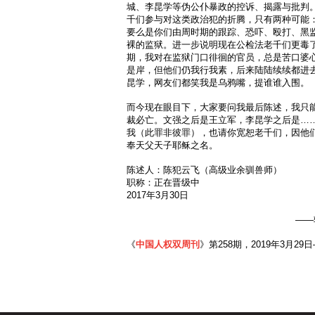
城、李昆学等伪公仆暴政的控诉、揭露与批判
千们参与对这类政治犯的折腾，只有两种可能
要么是你们由周时期的跟踪、恐吓、殴打、黑
裸的监狱。进一步说明现在公检法老千们更毒
期，我对在监狱门口徘徊的官员，总是苦口婆
是岸，但他们仍我行我素，后来陆陆续续都进
昆学，网友们都笑我是乌鸦嘴，提谁谁入围。
而今现在眼目下，大家要问我最后陈述，我只
裁必亡。文强之后是王立军，李昆学之后是…
我（此罪非彼罪），也请你宽恕老千们，因他
奉天父天子耶稣之名。
陈述人：陈犯云飞（高级业余驯兽师）
职称：正在晋级中
2017年3月30日
——
《
中国人权双周刊
》第258期，2019年3月29日