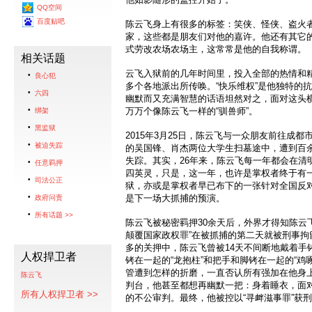
QQ空间
百度贴吧
陈云飞身上有很多的标签：笑侠、怪侠、盗火
家，这些都是朋友们对他的嘉许。他还有其它
式劳改农场农场主，这常常是他的自我称谓。
相关话题
云飞入狱前的几年时间里，投入全部的热情和精
良心犯
多个各地派出所传唤。“快乐维权”是他独特的
六四
幽默而又充满智慧的话语坦然对之，面对这头横
万万个像陈云飞一样的“驯兽师”。
绑架
黑监狱
2015年3月25日，陈云飞与一众朋友前往成
被迫失踪
的吴国锋、肖杰两位大学生扫墓途中，遭到百
失踪。其实，26年来，陈云飞每一年都会在清
任意羁押
四英灵，只是，这一年，也许是掌权者终于有
司法公正
狱，亦或是掌权者早已布下的一张针对全国反
是下一场大抓捕的预演。
政府问责
所有话题 >>
陈云飞被秘密羁押30余天后，外界才得知陈云飞
颠覆国家政权罪”在被抓捕的第二天就被刑事拘
多的关押中，陈云飞曾被14天不间断地戴着手
人权捍卫者
铐在一起的“龙抱柱”和把手和脚铐在一起的“鸡
管遭到怎样的折磨，一直否认所有强加在他身
陈云飞
判台，他甚至都想再幽默一把：身着睡衣，面对
所有人权捍卫者 >>
的不公审判。最终，他被控以“寻衅滋事罪”获刑