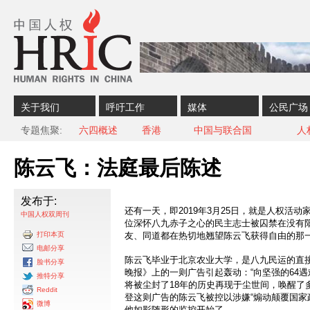
Skip to content
Skip to navigation
关于我们
呼吁工作
媒体
公民广场
专题焦聚
六四概述
香港
中国与联合国
人
陈云飞：法庭最后陈述
发布于:
还有一天，即2019年3月25日，就是人权活
中国人权双周刊
位深怀八九赤子之心的民主志士被囚禁在没有
打印本页
友、同道都在热切地翘望陈云飞获得自由的那
电邮分享
陈云飞毕业于北京农业大学，是八九民运的直接参
脸书分享
晚报》上的一则广告引起轰动：“向坚强的64
推特分享
将被尘封了18年的历史再现于尘世间，唤醒了
Reddit
登这则广告的陈云飞被控以涉嫌“煽动颠覆国家
微博
他如影随形的监控开始了。