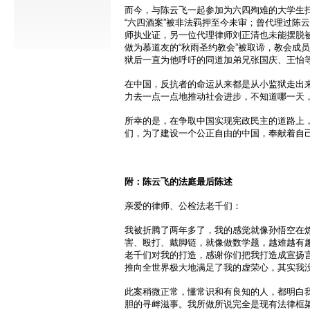
而今，与陈云飞一起参加为六四殉难的大学生扫
“六四酒案”被非法羁押至今未审；曾代理过陈
师执业证，另一位代理律师刘正清也未能摆脱
做为慕道友的“秋雨圣约教会”被取谛，教会成
狱后一直为他呼吁的同道加弟兄张国庆、王怡
在中国，反抗者的命运从来都是从小监狱走出
力去一点一点地推动社会进步，不知道哪一天
所幸的是，在争取中国实现宪政民主的道路上
们，为了建设一个公正自由的中国，奉献着自
附：陈云飞的法庭最后陈述
亲爱的律师、公检法老千们：
我被折腾了两年多了，我的感觉就像孙悟空在
害、殴打、戴脚链，就像做数学题，越难越有
老千们对我的打造，感谢你们把我打造成宣扬
推向全世界极大地满足了我的虚荣心，其实我
此案稍微正常，懂常识和有良知的人，都明白
胆的寻衅滋事。我所做所说完全是现有法律框