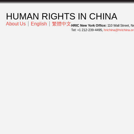
HUMAN RIGHTS IN CHINA
About Us
English
繁體中文
HRIC New York Office:
110 Wall Street, N
Tel: +1 212-239-4495,
hrichina@hrichina.or