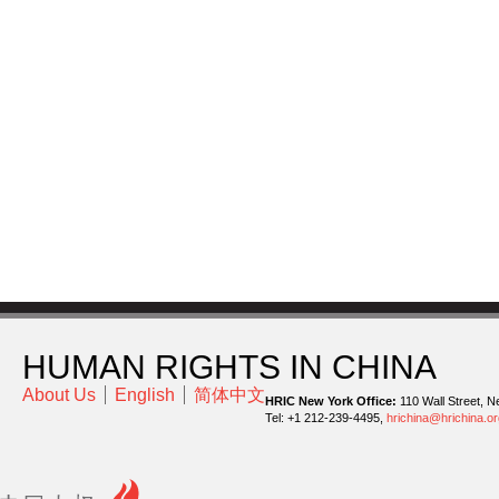
HUMAN RIGHTS IN CHINA
About Us
English
简体中文
HRIC New York Office:
110 Wall Street, N
Tel: +1 212-239-4495,
hrichina@hrichina.or