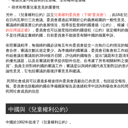
每個兒童均有固有的生命權、生存權和發展權
尋求和尊重兒童意見的重要性
另外，《兒童權利公約》設立
兒童權利委員會（下稱“委員會”）
，由18名
在日內瓦舉行三次會議。委員會通過起草關於公約義務範圍的一般性意見
審議締約國落實公約的進展情況，指導並監督締約國遵循《公約》。根據
的任擇議定書
》，委員會也可以接受指控締約國侵犯《公約》規定權利的
不是任擇議定書締約國，目前委員會不能接受有關中國的個案申訴。
依照審議程序，每個締約國必須每五年向委員會提交一次執行公約情況的
會合併，審議次數比規定要少。為準備締約國審議，委員會召集會前工作
作組會議在審議前的3到4個月召開，評估締約國報告，提出“議題和主題清
的優先議題，以及在審議前要求提供額外信息。在考慮了所有相關材料之後
員”，負責主持對締約國的審議工作；審議是以與締約國代表互動對話的形
論性意見，它包括審議的最後評審意見和建議。
.民間社會成員可以通過多種途徑向委員會貢獻自己的意見，包括提交報告
報。委員會也鼓勵締約國在準備國家報告及後續程序中諮詢和吸收來自民
民間社會成員的信息
中國與《兒童權利公約》
中國於1992年批准了《兒童權利公約》。