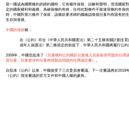
當一國成為國際條約的締約國時，它有權作保留、諒解和聲明，澄清國家
定的國家權利和義務。為確保條約有效，任何此類條件不能違背條約本身
時，中國對第六條作了保留，該條款要求締約國確認每個兒童均有固有的
生存與發展。
中國的保留
稱：
在《公約》符合《中華人民共和國憲法》第二十五條有關計劃生育
成年人保護法》第二條規定的前提下，中華人民共和國將履行公約
2009年，中國也批准了
《兒童權利公約關於兒童捲入武裝衝突問題的任擇
賣兒童、兒童賣淫和兒童色情製品問題的任擇議定書》
。
自批准《公約》以來，中國接受了三次委員會審議。下一次審議將於2019
《公約》情況審議的官方文件和中國人權的參與。