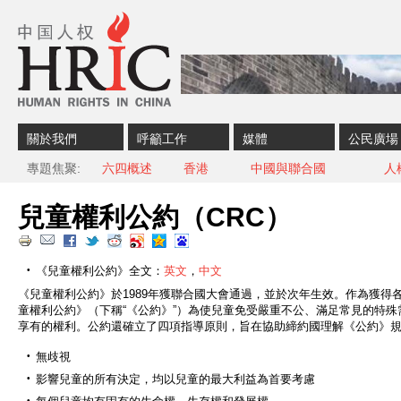
Skip to content
Skip to navigation
關於我們
呼籲工作
媒體
公民廣場
專題焦聚
六四概述
香港
中國與聯合國
人
兒童權利公約（CRC）
《兒童權利公約》全文：
英文
，
中文
《兒童權利公約》於1989年獲聯合國大會通過，並於次年生效。作為獲得
童權利公約》（下稱“《公約》”）為使兒童免受嚴重不公、滿足常見的特
享有的權利。公約還確立了四項指導原則，旨在協助締約國理解《公約》
無歧視
影響兒童的所有決定，均以兒童的最大利益為首要考慮