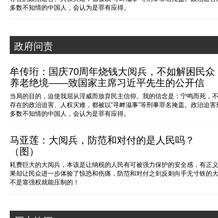
多数不知情的中国人，会认为是罪有应得。
政府问责
牟传珩：国庆70周年烧钱大阅兵，不如解困民众
养老绝境——致国家主席习近平先生的公开信
当局的目的，迫使我屈从淫威而放弃民主信仰。我的信念是：宁鸣而死，
存在的政治迫害、人权灾难，都被以“寻衅滋事”等刑事罪名掩盖。政治迫
多数不知情的中国人，会认为是罪有应得。
马亚莲：大阅兵，防范和对付的是人民吗？
（图）
耗费巨大的大阅兵，本该是让纳税的人民有可被强力保护的安全感，有正
果却让民众进一步体验了惊恐和伤痛，防范和对付之剑反刺向手无寸铁的
不是靠强权就能压制的！