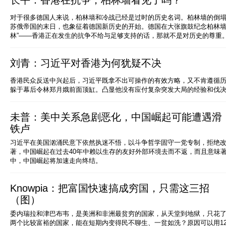
长平：香港在抗争，柏林墙看见了吗？
对于很多德国人来说，柏林墙和冷战已经是过时的历史名词。柏林墙的倒
苏俄帝国的末日，也象征着德国新历史的开始。德国在大张旗鼓纪念柏林墙
林”——香港正在发生的抗争不给与足够支持的话，那就不是对历史的尊重
刘青：习近平对香港为何犹疑不决
香港民众反送中兴起后，习近平既拿不出可操作的有效方略，又不肯遵循
躲于幕后令林郑月娥前面顶缸。凸显他没有应付复杂突发大局的经验和伐
未普：美中关系急剧恶化，中国崛起可能遭遇滑
铁卢
习近平在美国汹涌民意下依然执迷不悟，以斗争哲学固守一党专制，拒绝
著，中国崛起在过去40年中赖以生存的友好外部环境去而不返，而且意味
中，中国崛起将加速走向终结。
Knowpia：把富国快速搞成穷国，只需这三招
（图）
委内瑞拉和津巴布韦，是美洲和非洲最贫穷的国家，从天堂到地狱，只花
两个比较富裕的国家，能在短期内变得民不聊生、一贫如洗？原因可以用1