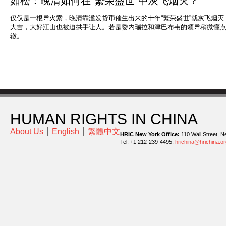
如松：晚清如何在“繁荣盛世”中灰飞烟灭？
仅仅是一根导火索，晚清靠滥发货币催生出来的十年“繁荣盛世”就灰飞烟
大吉，大好江山也被迫拱手让人。若是委内瑞拉和津巴布韦的领导稍微懂
辙。
HUMAN RIGHTS IN CHINA
About Us
English
繁體中文
HRIC New York Office:
110 Wall Street, N
Tel: +1 212-239-4495,
hrichina@hrichina.or