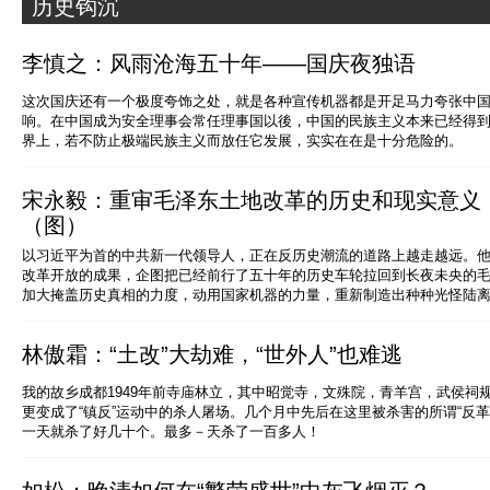
历史钩沉
李慎之：风雨沧海五十年——国庆夜独语
这次国庆还有一个极度夸饰之处，就是各种宣传机器都是开足马力夸张中
响。在中国成为安全理事会常任理事国以後，中国的民族主义本来已经得
界上，若不防止极端民族主义而放任它发展，实实在在是十分危险的。
宋永毅：重审毛泽东土地改革的历史和现实意义
（图）
以习近平为首的中共新一代领导人，正在反历史潮流的道路上越走越远。
改革开放的成果，企图把已经前行了五十年的历史车轮拉回到长夜未央的
加大掩盖历史真相的力度，动用国家机器的力量，重新制造出种种光怪陆
林傲霜：“土改”大劫难，“世外人”也难逃
我的故乡成都1949年前寺庙林立，其中昭觉寺，文殊院，青羊宫，武侯祠规
更变成了“镇反”运动中的杀人屠场。几个月中先后在这里被杀害的所谓“反
一天就杀了好几十个。最多－天杀了一百多人！