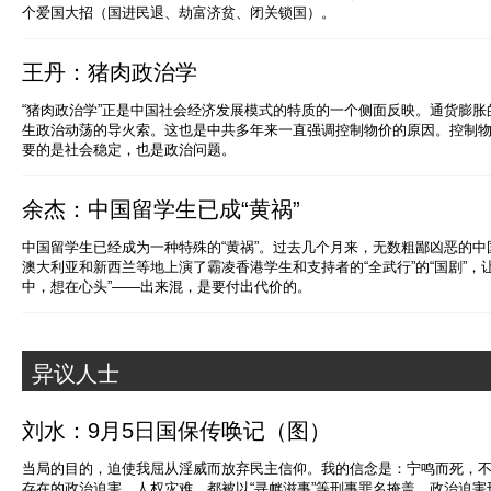
个爱国大招（国进民退、劫富济贫、闭关锁国）。
王丹：猪肉政治学
“猪肉政治学”正是中国社会经济发展模式的特质的一个侧面反映。通货膨
生政治动荡的导火索。这也是中共多年来一直强调控制物价的原因。控制
要的是社会稳定，也是政治问题。
余杰：中国留学生已成“黄祸”
中国留学生已经成为一种特殊的“黄祸”。过去几个月来，无数粗鄙凶恶的
澳大利亚和新西兰等地上演了霸凌香港学生和支持者的“全武行”的“国剧”，
中，想在心头”——出来混，是要付出代价的。
异议人士
刘水：9月5日国保传唤记（图）
当局的目的，迫使我屈从淫威而放弃民主信仰。我的信念是：宁鸣而死，
存在的政治迫害、人权灾难，都被以“寻衅滋事”等刑事罪名掩盖。政治迫