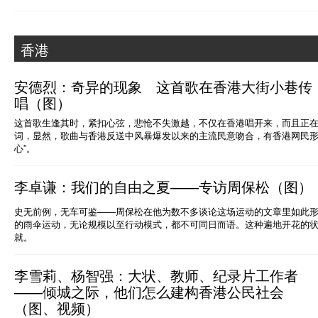
香港
安德烈：奇异的现象 这首歌在香港大街小巷传
唱（图）
这首歌生逢其时，紧扣心弦，悲怆不失激越，不仅在香港唱开来，而且正
词，显然，歌曲与香港反送中风暴爆发以来的主流民意吻合，有香港网民形
心”。
李卓谦：我们的自由之夏——专访周保松（图）
史无前例，无车可鉴——周保松在他为数不多谈论这场运动的文章里如此形
的雨伞运动，无论规模以至行动模式，都不可同日而语。这种遍地开花的
就。
李雪莉、杨智强：大状、教师、纪录片工作者
——倾城之际，他们怎么建构香港公民社会
（图、视频）