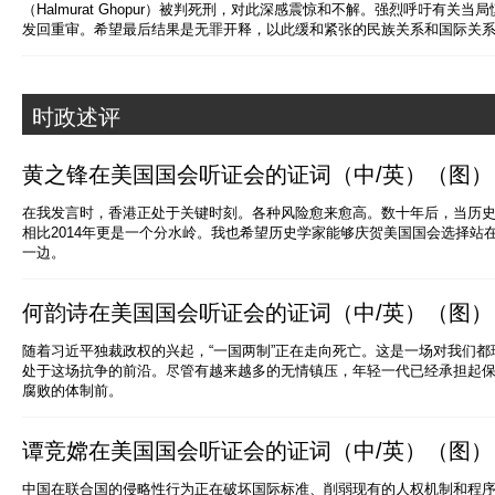
（Halmurat Ghopur）被判死刑，对此深感震惊和不解。强烈呼吁有关
发回重审。希望最后结果是无罪开释，以此缓和紧张的民族关系和国际关
时政述评
黄之锋在美国国会听证会的证词（中/英）（图）
在我发言时，香港正处于关键时刻。各种风险愈来愈高。数十年后，当历史学
相比2014年更是一个分水岭。我也希望历史学家能够庆贺美国国会选择站
一边。
何韵诗在美国国会听证会的证词（中/英）（图）
随着习近平独裁政权的兴起，“一国两制”正在走向死亡。这是一场对我们
处于这场抗争的前沿。尽管有越来越多的无情镇压，年轻一代已经承担起
腐败的体制前。
谭竞嫦在美国国会听证会的证词（中/英）（图）
中国在联合国的侵略性行为正在破坏国际标准、削弱现有的人权机制和程