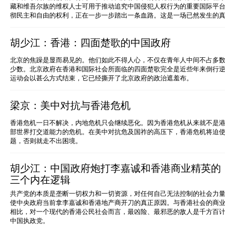
藏和维吾尔族的维权人士可用于推动追究中国侵犯人权行为的重要国际平
彻民主和自由的权利，正在一步一步踏出一条血路。这是一场已然发生的
胡少江：香港：四面楚歌的中国政府
北京的焦躁是显而易见的。他们如此不得人心，不仅在青年人中间不占多
少数。北京政府在香港和国际社会所面临的四面楚歌完全是近些年来倒行
运动会以甚么方式结束，它已经撕开了北京政府的政治遮羞布。
梁京：美中对抗与香港危机
香港危机一日不解决，内地危机只会继续恶化。因为香港危机从来就不是
部世界打交道能力的危机。在美中对抗危及国祚的高压下，香港危机将迫
题，否则就走不出困境。
胡少江：中国政府炮打李嘉诚和香港商业精英的
三个内在逻辑
共产党的本质是垄断一切权力和一切资源，对任何自己无法控制的社会力
使中央政府当前拿李嘉诚和香港地产商开刀的真正原因。与香港社会的商
相比，对一个现代的香港公民社会而言，最凶险、最邪恶的敌人是千方百
中国执政党。