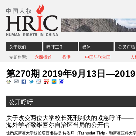
Skip to content
Skip to navigation
关于我们
呼吁工作
媒体
公民广场
专题焦聚
六四概述
香港
中国与联合国
人
第270期 2019年9月13日—201
公开呼吁
关于改变两位大学校长死刑判决的紧急呼吁——
海外学者致维吾尔自治区当局的公开信
惊悉原新疆大学校长塔西甫拉提·特依拜（Tashpolat Tiyip）和新疆医科