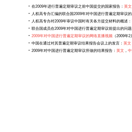
在2009年进行普遍定期审议之前中国提交的国家报告：
英文
人权高专办汇编的联合国2009年对中国进行普遍定期审议
人权高专办对2009年审议中国时有关各方提交材料的概述：
联合国成员在2009年对中国进行普遍定期审议前提出的问题
2009年对中国进行普遍定期审议的网络直播视频
（2009年
中国在通过对其普遍定期审议结果报告会议上的发言：
英文
2009年对中国进行普遍定期审议所做的结果报告：
英文
，
中