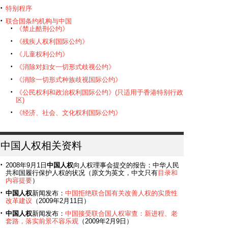
特别程序
联合国条约机构与中国
《禁止酷刑公约》
《残疾人权利国际公约》
《儿童权利公约》
《消除对妇女一切形式歧视公约》
《消除一切形式种族歧视国际公约》
《公民权利和政治权利国际公约》(只适用于香港特别行政
区)
《经济、社会、文化权利国际公约》
中国人权相关资料
2008年9月1日
中国人权
向人权理事会提交的报告：中华人民
共和国履行保护人权的状况（原文为英文，中文只有
目录和
内容提要
）
中国人权
新闻发布：
中国拒绝联合国有关改善人权的实质性
改革建议
（2009年2月11日）
中国人权
新闻发布：
中国接受联合国人权审查：新进程、老
套路，落实前景不容乐观
（2009年2月9日）